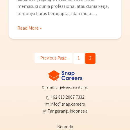
memasuki dunia professional atau dunia kerja,
tentunya harus beradaptasi dan mulai
mengimplementasikan pengetahuan serta
kemampuan yang kamu dapatkan di bangku
Read More »
sekolah / kuliah dalam dunia profesional.
Tahapan ini merupakan awal kesuksesan karir
kamu, dimana perencanaan untuk menata masa
depan sudah mulai terbentuk. Tidak ada
Previous Page
1
2
perencanaan yang baik atau bahkan …
One million job success stories.
+62 813 2007 7332
info@snap.careers
Tangerang, Indonesia
Beranda