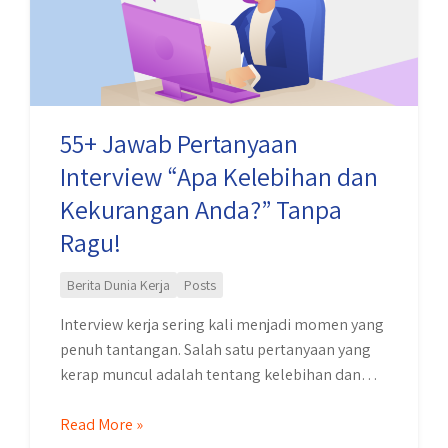
“Apa
Kelebihan
dan
Kekurangan
Anda?”
55+ Jawab Pertanyaan
Tanpa
Interview “Apa Kelebihan dan
Ragu!
Kekurangan Anda?” Tanpa
Ragu!
Berita Dunia Kerja
Posts
Interview kerja sering kali menjadi momen yang
penuh tantangan. Salah satu pertanyaan yang
kerap muncul adalah tentang kelebihan dan
kekurangan diri kamu. Walaupun terdengar
sederhana, pertanyaan ini bisa jadi tricky jika
Read More »