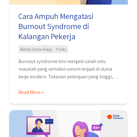
Pekerja
Cara Ampuh Mengatasi
Burnout Syndrome di
Kalangan Pekerja
Berita Dunia Kerja
Posts
Burnout syndrome kini menjadi salah satu
masalah yang semakin umum terjadi di dunia
kerja modern. Tekanan pekerjaan yang tinggi,
target yang terus meningkat, hingga jam kerja
yang panjang membuat banyak pekerja
Read More »
mengalami kelelahan fisik dan mental secara
bersamaan. Kondisi ini tidak hanya menurunkan
55+
produktivitas, tetapi juga dapat berdampak
Jawab
pada kesehatan mental, motivasi kerja, hingga
Pertanyaan
kualitas …
Interview