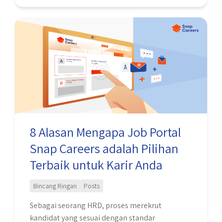
tidak dijawab dengan tepat. Kamu perlu
menonjolkan kelebihan yang sesuai dengan
8
posisi yang dilamar, tetapi juga mengakui
Alasan
kekurangan dengan cara yang tidak merugikan
Mengapa
diri …
Job
Portal
Snap
Careers
adalah
Pilihan
8 Alasan Mengapa Job Portal
Terbaik
Snap Careers adalah Pilihan
untuk
Karir
Terbaik untuk Karir Anda
Anda
Bincang Ringan
Posts
Sebagai seorang HRD, proses merekrut
kandidat yang sesuai dengan standar