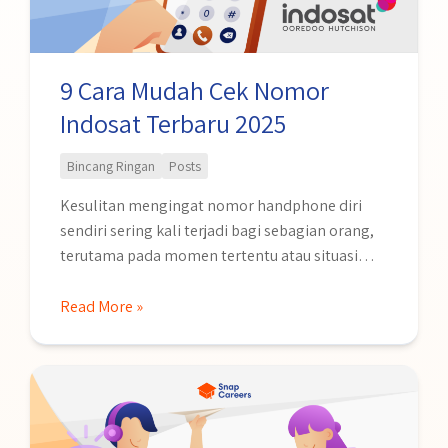
Terbaru
2025
9 Cara Mudah Cek Nomor
Indosat Terbaru 2025
Bincang Ringan
Posts
Kesulitan mengingat nomor handphone diri
sendiri sering kali terjadi bagi sebagian orang,
terutama pada momen tertentu atau situasi
mendadak. Beragam kemungkinan dan alasan
yang sering membuat lupa, contoh: nomor baru
Read More »
diaktifkan, terlalu sering mengganti nomor,
menggunakan lebih dari 1 nomor handphone
StartUp
aktif, bahkan karena malas mengingatnya.
Vs
Padahal, mengingat nomor handphone
Corporate
merupakan hal yang penting dan …