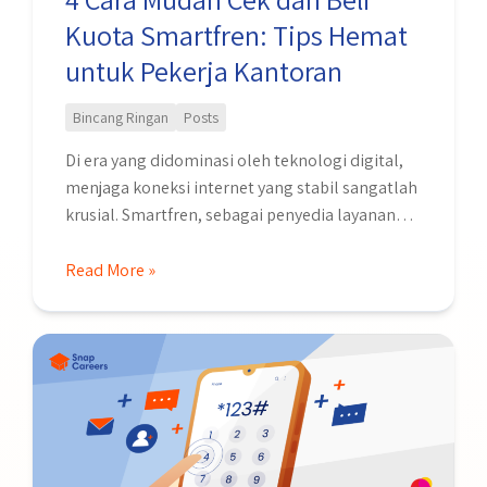
Hemat
Kuota Smartfren: Tips Hemat
untuk
Pekerja
untuk Pekerja Kantoran
Kantoran
Bincang Ringan
Posts
Di era yang didominasi oleh teknologi digital,
menjaga koneksi internet yang stabil sangatlah
krusial. Smartfren, sebagai penyedia layanan
telekomunikasi yang dikenal di Indonesia,
menawarkan berbagai metode efisien untuk
Read More »
memeriksa sisa kuota internet Anda dan
mengetahui masa aktif paket data yang
9
digunakan. Pada tahun 2024, Smartfren telah
Cara
memperbarui dan memperkenalkan empat
Mudah
metode baru yang memudahkan pengguna …
Cek
Nomor
Indosat