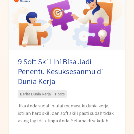
Soft
juga memiliki kelebihan dan kekurangan yang
Skill
harus dipertimbangkan matang-matang …
Ini
Bisa
Jadi
Penentu
Kesuksesanmu
di
9 Soft Skill Ini Bisa Jadi
Dunia
Penentu Kesuksesanmu di
Kerja
Dunia Kerja
Berita Dunia Kerja
Posts
Jika Anda sudah mulai memasuki dunia kerja,
istilah hard skill dan soft skill pasti sudah tidak
asing lagi di telinga Anda. Selama di sekolah
atau perguruan tinggi, Anda mempelajari