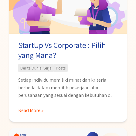
:
Pilih
yang
Mana?
StartUp Vs Corporate : Pilih
yang Mana?
Berita Dunia Kerja
Posts
Setiap individu memiliki minat dan kriteria
berbeda dalam memilih pekerjaan atau
perusahaan yang sesuai dengan kebutuhan dan
tujuan karirnya. Dua jenis perusahaan utama
yang sering dipilih adalah StartUp dan
Read More »
Corporate. Meski keduanya memiliki daya tarik
masing-masing, baik dari segi budaya kerja
9
maupun potensi pertumbuhan karir, keduanya