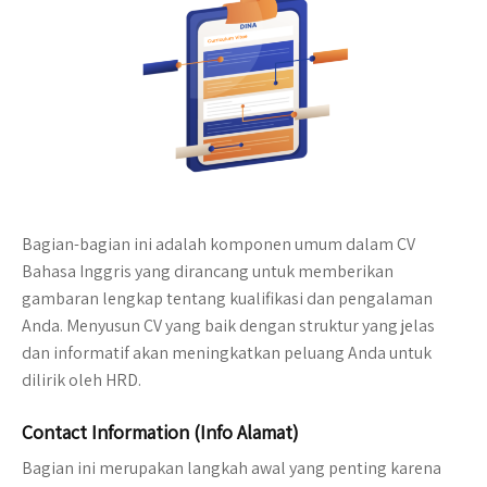
Bagian-bagian ini adalah komponen umum dalam CV
Bahasa Inggris yang dirancang untuk memberikan
gambaran lengkap tentang kualifikasi dan pengalaman
Anda. Menyusun CV yang baik dengan struktur yang jelas
dan informatif akan meningkatkan peluang Anda untuk
dilirik oleh HRD.
Contact Information (Info Alamat)
Bagian ini merupakan langkah awal yang penting karena