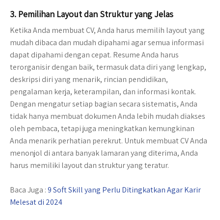
3. Pemilihan Layout dan Struktur yang Jelas
Ketika Anda membuat CV, Anda harus memilih layout yang
mudah dibaca dan mudah dipahami agar semua informasi
dapat dipahami dengan cepat. Resume Anda harus
terorganisir dengan baik, termasuk data diri yang lengkap,
deskripsi diri yang menarik, rincian pendidikan,
pengalaman kerja, keterampilan, dan informasi kontak.
Dengan mengatur setiap bagian secara sistematis, Anda
tidak hanya membuat dokumen Anda lebih mudah diakses
oleh pembaca, tetapi juga meningkatkan kemungkinan
Anda menarik perhatian perekrut. Untuk membuat CV Anda
menonjol di antara banyak lamaran yang diterima, Anda
harus memiliki layout dan struktur yang teratur.
Baca Juga :
9 Soft Skill yang Perlu Ditingkatkan Agar Karir
Melesat di 2024