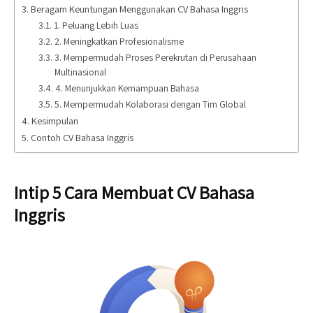
Beragam Keuntungan Menggunakan CV Bahasa Inggris
1. Peluang Lebih Luas
2. Meningkatkan Profesionalisme
3. Mempermudah Proses Perekrutan di Perusahaan
Multinasional
4. Menunjukkan Kemampuan Bahasa
5. Mempermudah Kolaborasi dengan Tim Global
Kesimpulan
Contoh CV Bahasa Inggris
Intip 5 Cara Membuat CV Bahasa
Inggris