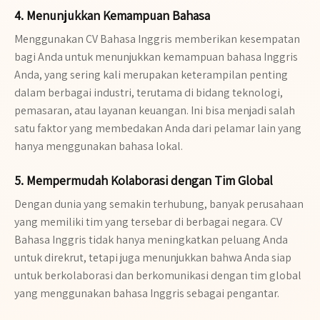
4. Menunjukkan Kemampuan Bahasa
Menggunakan CV Bahasa Inggris memberikan kesempatan
bagi Anda untuk menunjukkan kemampuan bahasa Inggris
Anda, yang sering kali merupakan keterampilan penting
dalam berbagai industri, terutama di bidang teknologi,
pemasaran, atau layanan keuangan. Ini bisa menjadi salah
satu faktor yang membedakan Anda dari pelamar lain yang
hanya menggunakan bahasa lokal.
5. Mempermudah Kolaborasi dengan Tim Global
Dengan dunia yang semakin terhubung, banyak perusahaan
yang memiliki tim yang tersebar di berbagai negara. CV
Bahasa Inggris tidak hanya meningkatkan peluang Anda
untuk direkrut, tetapi juga menunjukkan bahwa Anda siap
untuk berkolaborasi dan berkomunikasi dengan tim global
yang menggunakan bahasa Inggris sebagai pengantar.