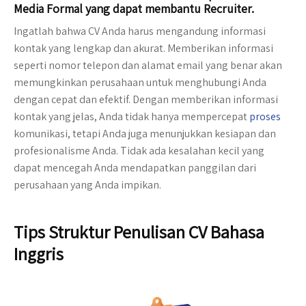
Media Formal yang dapat membantu Recruiter.
Ingatlah bahwa CV Anda harus mengandung informasi
kontak yang lengkap dan akurat. Memberikan informasi
seperti nomor telepon dan alamat email yang benar akan
memungkinkan perusahaan untuk menghubungi Anda
dengan cepat dan efektif. Dengan memberikan informasi
kontak yang jelas, Anda tidak hanya mempercepat
proses
komunikasi, tetapi Anda juga menunjukkan kesiapan dan
profesionalisme Anda. Tidak ada kesalahan kecil yang
dapat mencegah Anda mendapatkan panggilan dari
perusahaan yang Anda impikan.
Tips Struktur Penulisan CV Bahasa
Inggris