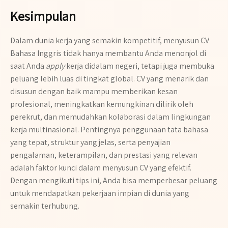
Kesimpulan
Dalam dunia kerja yang semakin kompetitif, menyusun CV
Bahasa Inggris tidak hanya membantu Anda menonjol di
saat Anda
apply
kerja didalam negeri, tetapi juga membuka
peluang lebih luas di tingkat global. CV yang menarik dan
disusun dengan baik mampu memberikan kesan
profesional, meningkatkan kemungkinan dilirik oleh
perekrut, dan memudahkan kolaborasi dalam lingkungan
kerja multinasional. Pentingnya penggunaan tata bahasa
yang tepat, struktur yang jelas, serta penyajian
pengalaman, keterampilan, dan prestasi yang relevan
adalah faktor kunci dalam menyusun CV yang efektif.
Dengan mengikuti tips ini, Anda bisa memperbesar peluang
untuk mendapatkan pekerjaan impian di dunia yang
semakin terhubung.