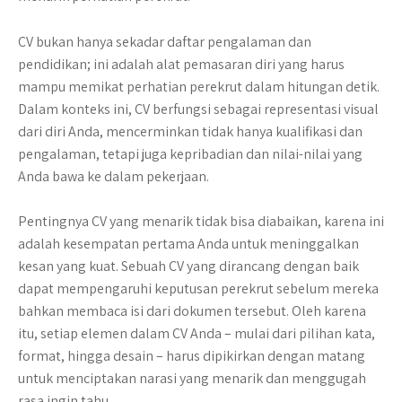
CV bukan hanya sekadar daftar pengalaman dan
pendidikan; ini adalah alat pemasaran diri yang harus
mampu memikat perhatian perekrut dalam hitungan detik.
Dalam konteks ini, CV berfungsi sebagai representasi visual
dari diri Anda, mencerminkan tidak hanya kualifikasi dan
pengalaman, tetapi juga kepribadian dan nilai-nilai yang
Anda bawa ke dalam pekerjaan.
Pentingnya CV yang menarik tidak bisa diabaikan, karena ini
adalah kesempatan pertama Anda untuk meninggalkan
kesan yang kuat. Sebuah CV yang dirancang dengan baik
dapat mempengaruhi keputusan perekrut sebelum mereka
bahkan membaca isi dari dokumen tersebut. Oleh karena
itu, setiap elemen dalam CV Anda – mulai dari pilihan kata,
format, hingga desain – harus dipikirkan dengan matang
untuk menciptakan narasi yang menarik dan menggugah
rasa ingin tahu.