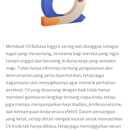
Membuat CV Bahasa Inggris sering kali dianggap sebagai
tugas yang menantang, terutama bagi mereka yang ingin
tampil unggul dan bersaing di dunia kerja yang semakin
maju. Tidak hanya informasi tentang pengalaman dan
keterampilan yang perlu diperhatikan, tetapi juga
bagaimana cara menyajikannya agar menarik perhatian
perekrut. CV yang dirancang dengan baik tidak hanya
memberi gambaran lengkap tentang siapa Anda, tetapi
juga mampu menyampaikan kepribadian, profesionalisme,
dan kemampuan Anda secara efektif. Dalam persaingan
yang ketat, setiap detail menjadi krusial untuk memastikan
CV Anda tak hanya dibaca, tetapi juga meninggalkan kesan