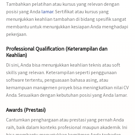
Tambahkan pelatihan atau kursus yang relevan dengan
posisi yang Anda
lamar
. Sertifikat atau kursus yang
menunjukkan keahlian tambahan di bidang spesifik sangat
membantu untuk menunjukkan kesiapan Anda menghadapi
pekerjaan.
Professional Qualification (Keterampilan dan
Keahlian)
Di sini, Anda bisa menunjukkan keahlian teknis atau soft
skills yang relevan. Keterampilan seperti penggunaan
software tertentu, penguasaan bahasa asing, atau
kemampuan manajemen proyek bisa meningkatkan nilai CV
Anda. Sesuaikan dengan kebutuhan posisi yang Anda lamar.
Awards (Prestasi)
Cantumkan penghargaan atau prestasi yang pernah Anda
raih, baik dalam konteks profesional maupun akademik. Ini
bisa membantu menunjukkan komitmen Anda terhadap