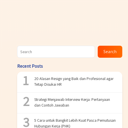
Search
Recent Posts
20 Alasan Resign yang Baik dan Profesional agar
Tetap Disukai HR
Strategi Menjawab Interview Kerja: Pertanyaan
dan Contoh Jawaban
5 Cara untuk Bangkit Lebih Kuat Pasca Pemutusan
Hubungan Kerja (PHK)