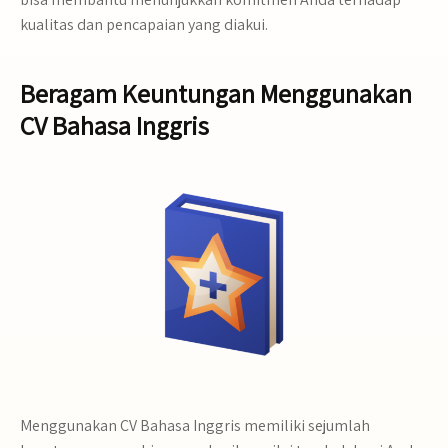
kualitas dan pencapaian yang diakui.
Beragam Keuntungan Menggunakan
CV Bahasa Inggris
Menggunakan CV Bahasa Inggris memiliki sejumlah